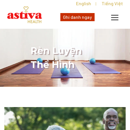
English
Tiếng Việt
|
Ghi danh ngay
Rèn Luyện
Thể Hình